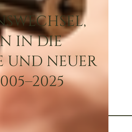
NSWECHSEL,
N IN DIE
E UND NEUER
005–2025