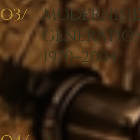
O3/
MODERNISIE
GENERATIO
1970–2004