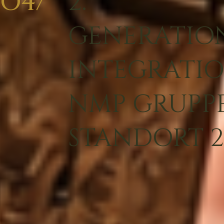
O4/
2.
GENERATIO
INTEGRATIO
NMP GRUPP
STANDORT 2