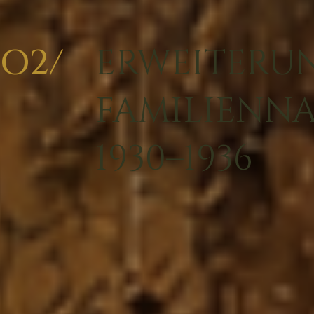
O2/
ERWEITERU
FAMILIENN
1930–1936