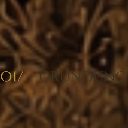
Die Fritz Härtel GmbH blickt 
Tradition im Handel mit
Nähmaschinenzubehör und 
zurück.
O1/
GRÜNDUNG –