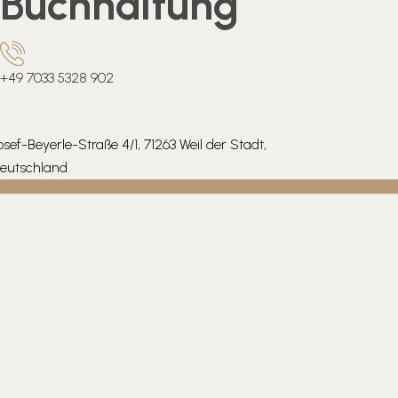
Buchhaltung
+49 7033 5328 902
osef-Beyerle-Straße 4/1, 71263 Weil der Stadt,
eutschland