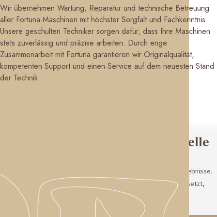
Wir übernehmen Wartung, Reparatur und technische Betreuung
aller Fortuna-Maschinen mit höchster Sorgfalt und Fachkenntnis.
Unsere geschulten Techniker sorgen dafür, dass Ihre Maschinen
stets zuverlässig und präzise arbeiten. Durch enge
Zusammenarbeit mit Fortuna garantieren wir Originalqualität,
kompetenten Support und einen Service auf dem neuesten Stand
der Technik.
ZUR FORTUNA
Qualität steht bei uns an erster Stelle
Bei uns hat Qualität höchste Priorität. Wir legen großen Wert auf
sorgfältige Arbeit, hochwertige Materialien und zuverlässige Ergebnisse.
Jeder Schritt wird mit Aufmerksamkeit und Verantwortung umgesetzt,
damit unsere Kunden sich auf ein Ergebnis verlassen können, das
überzeugt. Denn echte Qualität erkennt man an den Details.