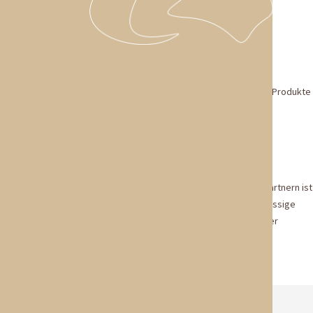
02
Qualität & Sortiment
Bei uns steht Qualität an erster Stelle. Wir achten auf langlebige
Materialien und zuverlässige Verarbeitung, damit unsere Kunden Produkte
erhalten, die im Alltag überzeugen.
03
Service & Zusammenarbeit
Eine vertrauensvolle Zusammenarbeit mit unseren Kunden und Partnern ist
uns besonders wichtig. Wir bieten kompetente Beratung, zuverlässige
Lieferung und einen Service, der sich an den Bedürfnissen unserer
Geschäftspartner orientiert.