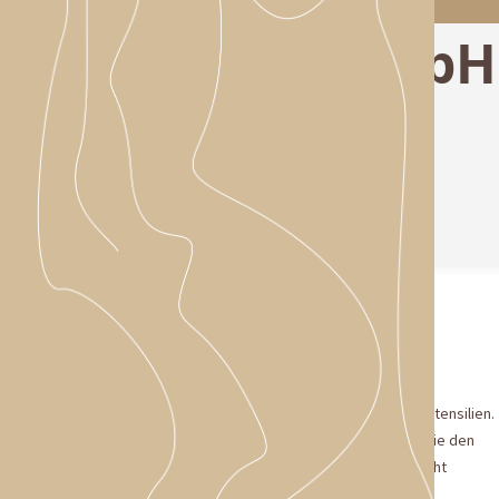
Fritz Härtel GmbH
01
Produktauswahl
Wir legen großen Wert auf eine sorgfältige Auswahl unserer Nähutensilien.
Unser Sortiment umfasst bewährte und hochwertige Produkte, die den
Anforderungen unserer Kunden im professionellen Einsatz gerecht
werden.