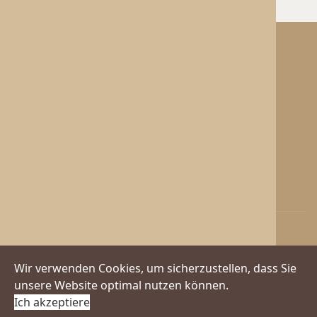
Generelles
Datenschutzerklärung
AGBs
Impressum
© 1921 Fritz Härtel GmbH
+49 7033 5328 902
info@haertel-gmbh.de
Wir verwenden Cookies, um sicherzustellen, dass Sie
Mo-Do 8-15 Uhr / Fr 8-12:30 Uhr
unsere Website optimal nutzen können.
Ich akzeptiere